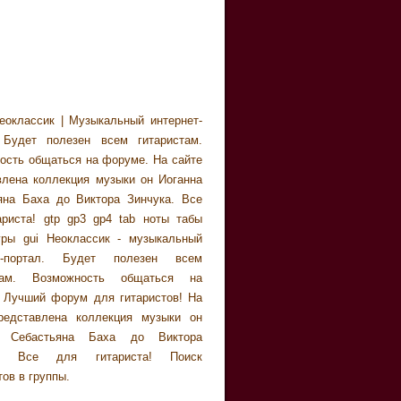
еоклассик | Музыкальный интернет-
 Будет полезен всем гитаристам.
ость общаться на форуме. На сайте
влена коллекция музыки он Иоганна
яна Баха до Виктора Зинчука. Все
ариста! gtp gp3 gp4 tab ноты табы
уры gui Неоклассик - музыкальный
ет-портал. Будет полезен всем
стам. Возможность общаться на
 Лучший форум для гитаристов! На
редставлена коллекция музыки он
а Себастьяна Баха до Виктора
а. Все для гитариста! Поиск
ов в группы.