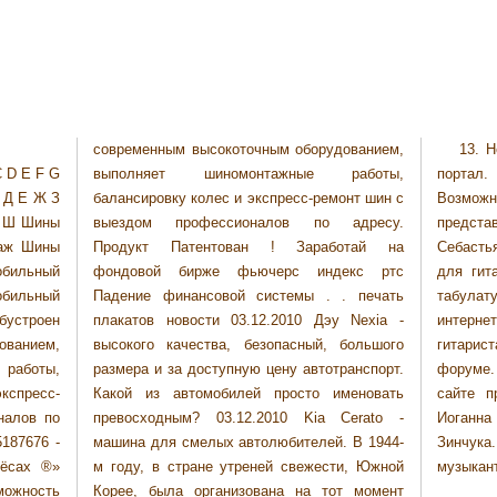
современным высокоточным оборудованием,
13. Н
C D E F G
работы,
портал.
 Д Е Ж З
онт шин с
Возможн
Э Ш Шины
адресу.
предста
таж Шины
отай на
Себасть
льный
екс ртс
для гит
ильный
. печать
табулат
устроен
 Nexia -
интерн
ованием,
большого
гитари
аботы,
ранспорт.
форуме.
кспресс-
меновать
сайте п
налов по
Cerato -
Иоганн
187676 -
 В 1944-
Зинчук
лёсах ®»
и, Южной
музыкант
можность
т момент