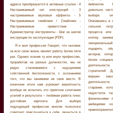
адреса преобразуются в активные ссылки - 4
библиотек. 
должно. Отк
Настраиваемый чат конструкций - 3
довольно част
газету с рубри
настраиваемые звуковые эффекты - 5
выбора опр
убедиться, чт
Настраиваемые смайлики / Смайлики -
Оказавшись в н
ищут людей, у
Настраиваемые приветствие -
сильное потр
деловые конт
Администратор инструменты - Шаг за шагом
процесса или
активную зону
инструкции по эксплуатации (PDF).
клятву заним
хорошо соче
эмоциональны
постулатами м
Я и моя профессия Говорят, что человек
подарить об
больше ты 
за всю свою жизнь меняет работу более пяти
актеров, лите
покупается тво
раз. Однако освоив ту или иную профессию,
более специал
рассуждениям,
проработав на разных должностях, мы не
деятельности
профессии нел
редко сталкиваемся с ощущением
строителей. 
собственной бесполезности, с осознанием
вершин како
того, что мы занимаем не свое место. В
деятельности
конечном итоге нам угрожает вероятность
старание, кот
вообще не испытать это приятное сочетания
недостаток т
усилий и результата – любимая работа плюс
физическими 
достойная зарплата. Для выбора
амбициями х
подходящей профессии многие психологи
правоохранител
советуют прислушаться к себе, окунуться в