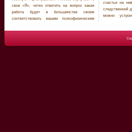
счастье на нив
свое «Я», четко ответить на вопрос какая
следственной д
работа будет в большинстве своем
можно устрои
соответствовать вашим психофизическим
Cop