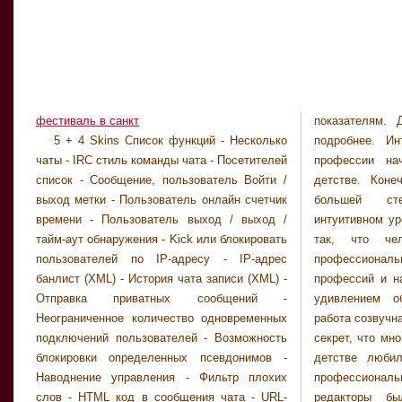
фестиваль в санкт
показателям. 
охранником в н
5 + 4 Skins Список функций - Несколько
подробнее. И
подобная д
чаты - IRC стиль команды чата - Посетителей
профессии на
преимуществ, в
список - Сообщение, пользователь Войти /
детстве. Коне
времени, кот
выход метки - Пользователь онлайн счетчик
большей ст
личных инте
времени - Пользователь выход / выход /
интуитивном ур
графиком може
тайм-аут обнаружения - Kick или блокировать
так, что че
спортом, разве
пользователей по IP-адресу - IP-адрес
профессион
коллекциони
банлист (XML) - История чата записи (XML) -
профессий и н
насекомых, к
Отправка приватных сообщений -
удивлением о
которая не при
Неограниченное количество одновременных
работа созвучн
однако помог
подключений пользователей - Возможность
секрет, что мн
равновесие. 
блокировки определенных псевдонимов -
детстве люби
людей с высок
Наводнение управления - Фильтр плохих
профессион
способностей
слов - HTML код в сообщения чата - URL-
редакторы бы
бурный дина