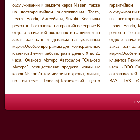
обслуживании и ремонте каров Nissan, также
гарантийном и постгарантийном
на постгарантийном обслуживании Тоета,
обслуживании и ремонте каров Nissan, также
Lexus, Honda, Митсубиши, Suzuki. Все виды
на постгарантийном обслуживании Тоета,
ремонта. Постановка нагарантийное сервис.В
Lexus, Honda, Митсубиши, Suzuki. Все виды
отделе запчастей постоянно в наличии и на
ремонта. Постановка нагарантийное сервис.В
заказ запчасти и девайсы на указанные
отделе запчастей постоянно в наличии и на
марки.Особые программы для корпоративных
заказ запчасти и девайсы на указанные
клиентов.Режим работы: раз в день с 9 до 21
марки.Особые программы для корпоративных
часа. Очаково Моторс Автосалон "Очаково
клиентов.Режим работы: раз в день с 9 до 21
Моторс" осуществляет продажу новейших
часа. «ООО Cалют-Авто» Оптовая продажа
каров Nissan (в том числе и в кредит, лизинг,
автозапчастей от производителей на авто
по системе Trade-in).Технический центр
ВАЗ, ГАЗ «ООО Авто-ВИТ» Перевозки
Cop