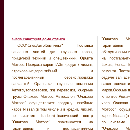
анапа санатории дома отдыха
"Очаково Мо
грузов, авто
ООО"СпецАвтоКомплект" Поставка
гарантийном и постгарантийном
сервисы, доставка грузов, перевозка грузов
запасных частей для грузовых каров,
обслуживании и ремонте каров Nissan, также
«ООО Автодиск» Диски, колеса, запчасти
прицепной техники и спец.техники. Орбита
на постгарантийном обслуживании Тоета,
КАМАЗ. Полипропиленовые трубы и фитинги
Моторс Продажа каров ГАЗв кредит / лизинг,
Lexus, Honda, Митсубиши, Suzuki. Все виды
из полипропилена. . Все подробности - фото
страхование,гарантийный и
ремонта. Постановка нагарантийное сервис.В
витебска - самая актуальная информация.
послегарантийный сервис,продажа
отделе запчастей постоянно в наличии и на
новости 03.12.2010 Дэу Nexia - высокого
запчастей. Орловская грузовая компания
заказ запчасти и девайсы на указанные
качества, безопасный, большого размера и
Автогрузоперевозки, жд перевозки, сборные
марки.Особые программы для корпоративных
за доступную цену автотранспорт. Какой из
грузы Очаково Моторс Автосалон "Очаково
клиентов.Режим работы: раз в день с 9 до 21
автомобилей просто именовать
Моторс" осуществляет продажу новейших
часа. Очаково Моторс Автосалон "Очаково
превосходным? 03.12.2010 Kia Cerato -
каров Nissan (в том числе и в кредит, лизинг,
Моторс" осуществляет продажу новейших
машина для смелых автолюбителей. В 1944-
по системе Trade-in).Технический центр
каров Nissan (в том числе и в кредит, лизинг,
м году, в стране утреней свежести, Южной
"Очаково Моторс" практикуется на
по системе Trade-in).Технический центр
Корее, была организована на тот момент
гарантийном и постгарантийном
"Очаково Моторс" практикуется на
малоизвестная компания, которой дали