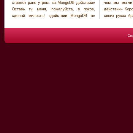
стрелок рано утром. «в MongoDB действии»
чем мы могли предполагать. «MongoDB в
Оставь ты меня, пожалуйста, в покое,
действии» Король уже не может держать в
сделай милость! «действии MongoDB в»
своих руках бразды правления страной, как
Cop